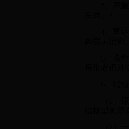
3
、严
疾病。?
4
、重
神病未治愈
5
、慢
携带者但肝
6
、结核
（
1
）
结核型胸膜
（
2
）