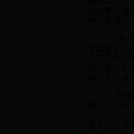
物理学、应
境科学、海
学等专业。
7
、两
耳全聋的，
业以及外交
学、录音艺
物医学各专
8
、嗅
痕、血管瘤
类、公安学
乐表演、表