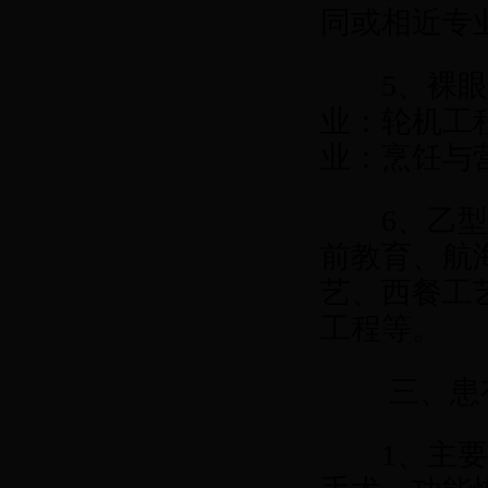
同或相近专
5
、裸
业：轮机工
业：烹饪与
6
、乙
前教育、航
艺、西餐工
工程等。
三、患有
1
、主