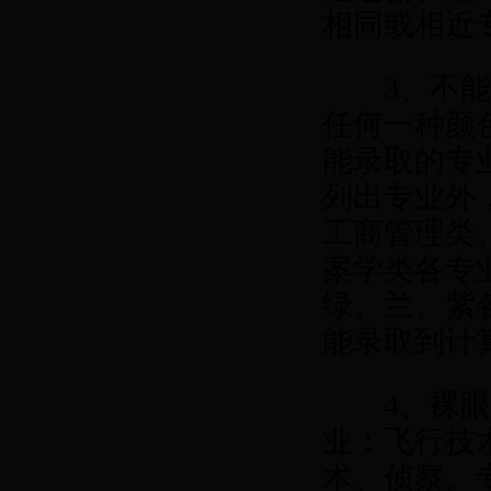
相同或相近
3
、不
任何一种颜
能录取的专
列出专业外
工商管理类
案学类各专
绿、兰、紫
能录取到计
4
、裸
业：飞行技
术、侦察。