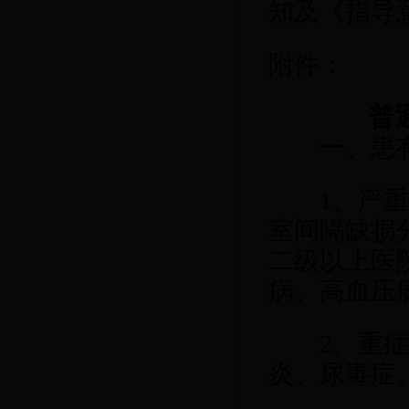
知及《指导
附件：
普
一、患有
1
、严
室间隔缺损
二级以上医
病、高血压
2
、重
炎、尿毒症