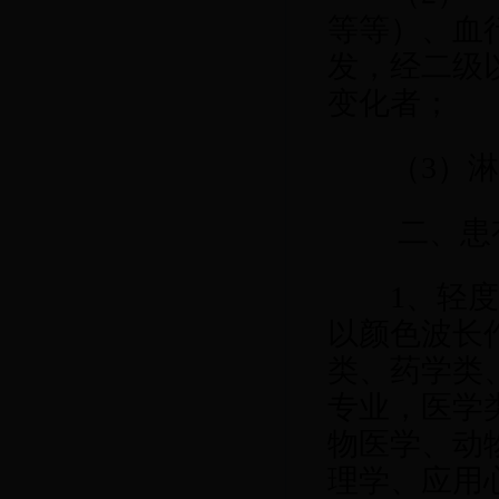
等等）、血
发，经二级
变化者；
（
3
）
二、患有
1
、轻
以颜色波长
类、药学类
专业，医学
物医学、动
理学、应用