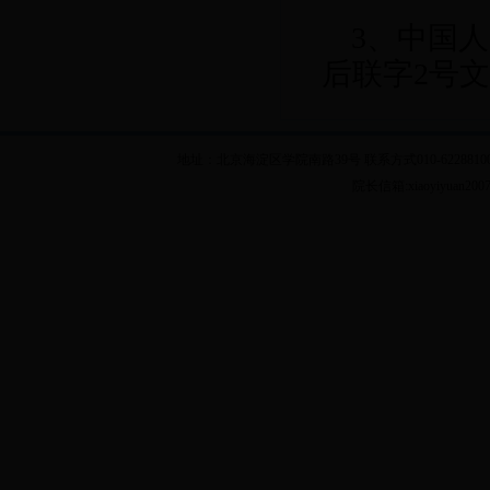
3
、中国人
后联字
2
号
地址：北京海淀区学院南路39号 联系方式010-62288100 乘车
院长信箱:xiaoyiyuan