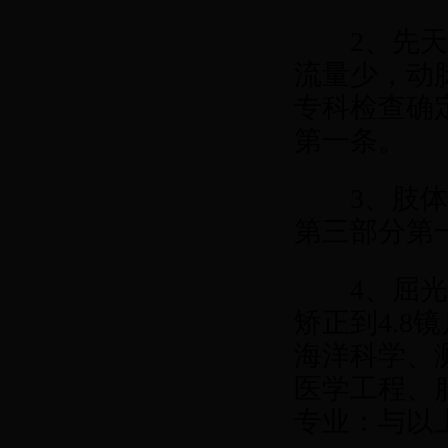
2
、先
流量少，动
专科检查确
第一条。
3
、肢
第三部分第
4
、屈
矫正到
4.8
镜
海洋科学、
医学工程、
专业：与以