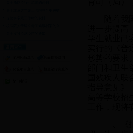
育司（局）
关于预防流行性感冒的通知
关于北京大学第三医院联合中央财...
随着我国经
保健科常规工作时间安排
校医院关于建立母子健康档案的公...
进一步提高
关于接种流感疫苗的通知
学生就业已
实行的《普
常用查询
形势的要求
常用药品查询
药品价格查询
部门和卫生
化验项目查询
检查治疗费查询
国残疾人联
部门电话
指导意见》
高等学校招
工作，现将
一、《指导