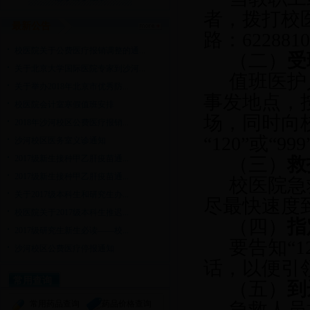
者，拨打校
最新公告
路：622881
校医院关于公费医疗报销调整的通...
（二）
受
关于北京大学国际医院专家到沙河...
值班医护
关于举办2018年北京市优秀防...
事发地点，
校医院会计室寒假值班安排
场，同时向
2018年沙河校区公费医疗报销...
“120”或“9
沙河校区医务室义诊通知
2017级新生接种甲乙肝疫苗通...
（三）
救
2017级新生接种甲乙肝疫苗通...
校医院急
关于2017级本科生和研究生办...
尽最快速度
校医院关于2017级本科生推迟...
（四）
指
2017级研究生新生必读——校...
要告知“
沙河校区公费医疗停报通知
话，以便引领
常用查询
（五）
到
常用药品查询
药品价格查询
急救人员