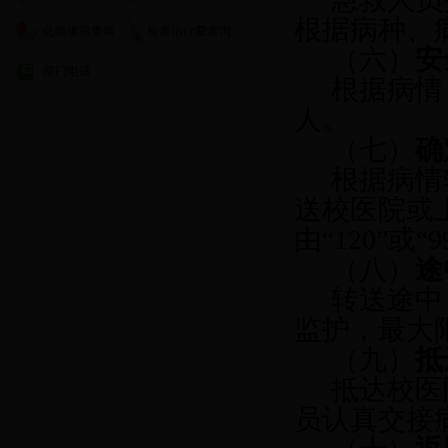
根据病种、
化验项目查询
检查治疗费查询
（六）
安
部门电话
根据病情
人。
（七）
确
根据病情
送校医院或
由“120”或
（八）
途
转送途中
监护，最大
（九）
抵
抵达校医
员认真交接