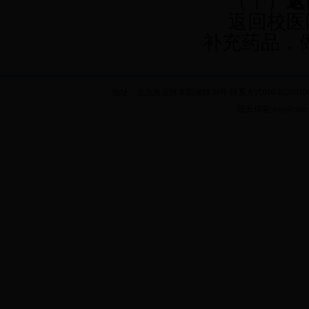
（十）
返
返回校医
补充药品，
地址：北京海淀区学院南路39号 联系方式010-62288100 乘车
院长信箱:xyy@cuf