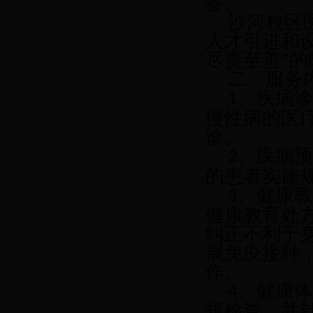
备。
沙河校区
人才引进和
尽责至善”
二、服务
、疾病
1
慢性病的医
诊。
、疾病
2
的患者实施
、健康
3
健康教育处
纠正不利于
展免疫接种
作。
、健康
4
规检查，并