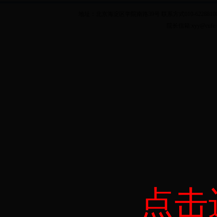
地址：北京海淀区学院南路39号 联系方式010-62288100 乘车
院长信箱:xyy@cuf
点击