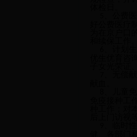
体检日。
、公费
5
好公费医疗
为在京户口
和续保工作
、计划
6
优生优育咨
子女光荣证
、无偿
7
献血。
、儿童
8
免疫接种工
种工作；对
后上门访视
、临时
9
健、各部门