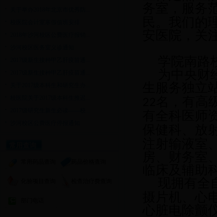
务室，服务
关于举办2018年北京市优秀防...
民。我们的
校医院会计室寒假值班安排
安医院，关
2018年沙河校区公费医疗报销...
沙河校区医务室义诊通知
学院南路
2017级新生接种甲乙肝疫苗通...
为中央财
2017级新生接种甲乙肝疫苗通...
生服务独立
关于2017级本科生和研究生办...
校医院关于2017级本科生推迟...
名，有高
22
2017级研究生新生必读——校...
有全科医师
沙河校区公费医疗停报通知
保健科、放
注射输液室
常用查询
房、财务室
常用药品查询
药品价格查询
临床及辅助
现拥有全
化验项目查询
检查治疗费查询
摄片机、心
部门电话
心脏电除颤