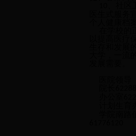
、社区
10
医生式服务
个人健康档
在学校的
以提高医疗
生存和发展
大学，一流
发展需要。
医院领导
院长
62
办公室
6
计划生育
学院南路
61776120