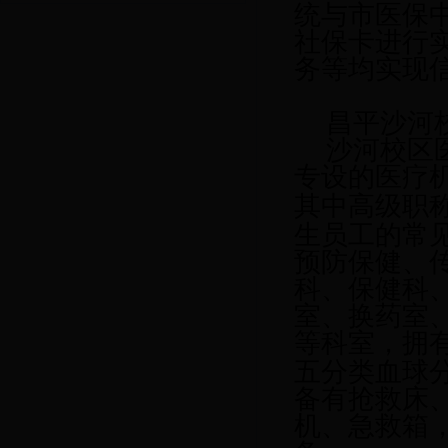
统与市医保
社保卡进行
务等均实现
昌平沙河
沙河校区
专设的医疗
其中高级职
生员工的常
预防保健、
科、保健科
室、换药室
等科室，拥
五分类血球
备有抢救床
机、急救箱