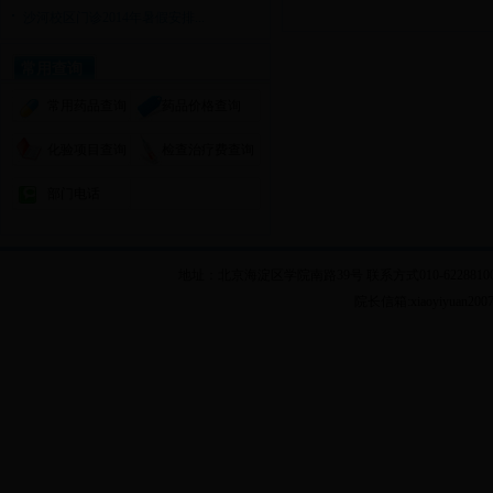
沙河校区门诊2014年暑假安排...
常用查询
常用药品查询
药品价格查询
化验项目查询
检查治疗费查询
部门电话
地址：北京海淀区学院南路39号 联系方式010-62288100 乘车
院长信箱:xiaoyiyuan