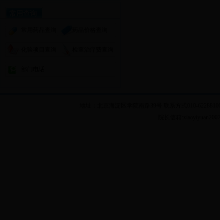
常用查询
常用药品查询
药品价格查询
化验项目查询
检查治疗费查询
部门电话
地址：北京海淀区学院南路39号 联系方式010-62288100 乘车
院长信箱:xiaoyiyuan