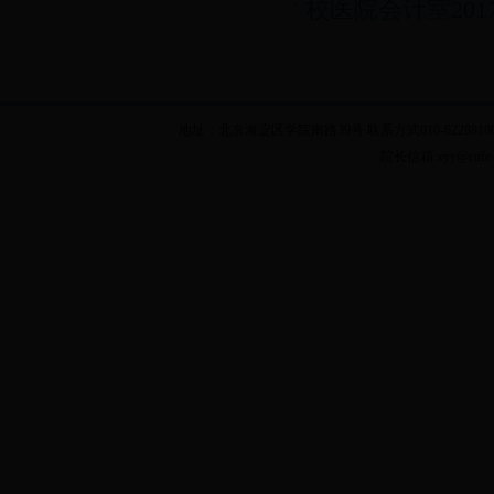
校医院会计室20
地址：北京海淀区学院南路39号 联系方式010-62288100 乘车
院长信箱:xyy@cuf