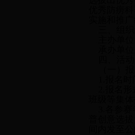
选拔出优秀
优秀防痨科
实施和推广
三、组织
主办单位：
承办单位
四、活动
（一）报
1.报名时
2.报名
班级等集体
3.各参
普创意选拔
间内发至公邮 z