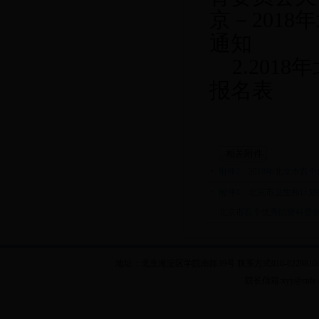
京－201
通知
2.20
报名表
相关附件
附件2：2018年北京市百
附件1：北京市卫生和计划
北京市百个优秀防痨科普创意
地址：北京海淀区学院南路39号 联系方式010-62288100 乘车
院长信箱:xyy@cuf