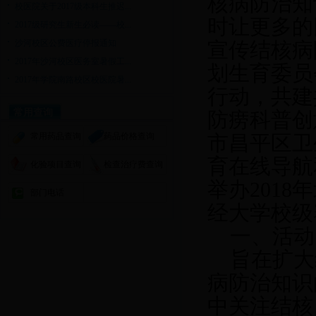
核病防治知
校医院关于2017级本科生推迟...
时让更多的
2017级研究生新生必读——校...
沙河校区公费医疗停报通知
宣传结核病
2017年沙河校区医务室暑假工...
划生育委员
2017年学院南路校区校医院暑...
行动，共建
常用查询
防痨科普创
常用药品查询
药品价格查询
市昌平区卫
育在线导航
化验项目查询
检查治疗费查询
举办201
部门电话
经大学校级
一、活动
旨在扩大
病防治知识
中关注结核