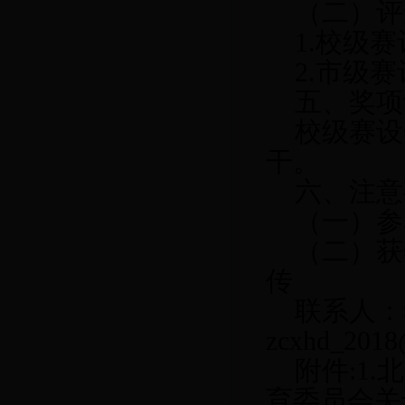
（二）评
1.校级赛
2.市级赛
五、奖项
校级赛设
干。
六、注意
（一）参
（二）获
传
联系人：
zcxhd_201
附件:1
育委员会关