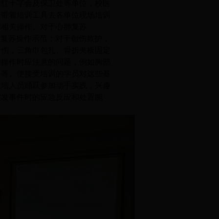
委红十字会及保卫处等单位，校医
自带着培训工具去各单位现场培训
和相关操作。对于心肺复苏
肺复苏操作示范；对于创伤救护，
命伤，三角巾包扎、骨折夹板固定
同操作时应注意的问题，例如胸部
净等。使接受培训的学员对这些基
参培人员踊跃参加动手实践，兴趣
突发事件时的应急反应和处置能