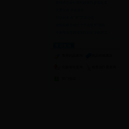
蔡艳艳总会计师到校医院参加处置...
关爱生命 学会急救
行动起来 向“零”艾滋迈进
校医院联合校红十字会展开“国际...
专家组督导我校医院社区中医药卫...
常用查询
常用药品查询
药品价格查询
化验项目查询
检查治疗费查询
部门电话