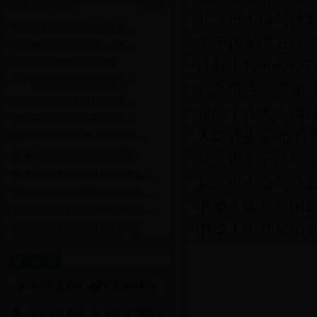
最新公告
北京市人口与计划
校医院关于2017级本科生推迟...
关于转发市卫计委
2017级研究生新生必读——校...
计划生育办公室转
沙河校区公费医疗停报通知
2017年沙河校区医务室暑假工...
北京市启动实施“
2017年学院南路校区校医院暑...
党的十八大人口
校医院会计室2017年暑假值班...
人口计生委 教育
校医院致全体新生的一封信-文明...
转发：北京医药分开综合改革 图...
北京市关于高等
转发：北京市医药分开综合改革政...
北京市人口与计
转发：北京市人民政府关于印发《...
中华人民共和国
校医院关于开展北京大学人民医院...
中华人民共和国
校医院寒假期间领取住院支票时间
常用查询
常用药品查询
药品价格查询
化验项目查询
检查治疗费查询