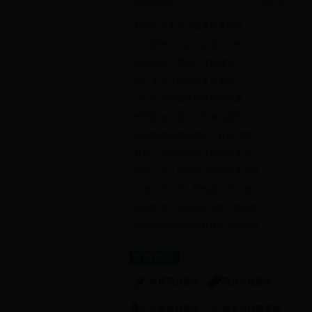
最新公告
校医院关于2017级本科生推迟...
2017级研究生新生必读——校...
沙河校区公费医疗停报通知
2017年沙河校区医务室暑假工...
2017年学院南路校区校医院暑...
校医院会计室2017年暑假值班...
校医院致全体新生的一封信-文明...
转发：北京医药分开综合改革 图...
转发：北京市医药分开综合改革政...
转发：北京市人民政府关于印发《...
校医院关于开展北京大学人民医院...
校医院寒假期间领取住院支票时间
常用查询
常用药品查询
药品价格查询
化验项目查询
检查治疗费查询