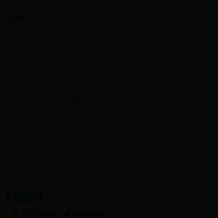
最新公告
2013年门诊转诊费用报销通知
2014年沙河校区公费医疗报销...
关于校医院设立意见箱的通知
病毒性肝炎疫苗接种通知
bet365体育在线导航致新生的一封...
校医院2013年暑假门诊安排
“灿烂青春 凝美瞬间”大学生摄...
校医院关于举办健康体检咨询答疑...
2013年全校教职工体检通知
关于为2013年北京市外来务工...
校医院招聘信息
2013年校医院沙河校区医疗报...
常用查询
常用药品查询
药品价格查询