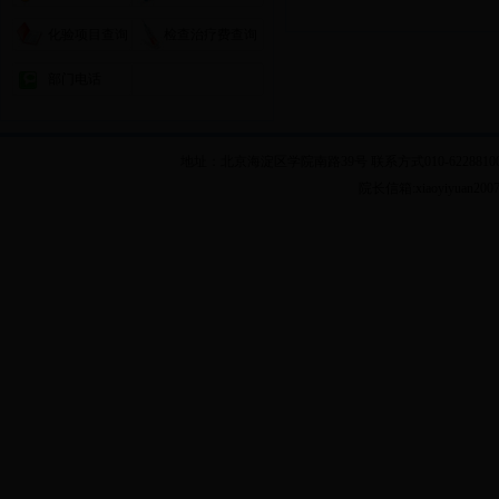
化验项目查询
检查治疗费查询
部门电话
地址：北京海淀区学院南路39号 联系方式010-62288100 乘车
院长信箱:xiaoyiyuan