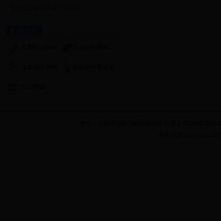
关于预防吸血性臭虫的通知
常用查询
常用药品查询
药品价格查询
化验项目查询
检查治疗费查询
部门电话
地址：北京海淀区学院南路39号 联系方式010-62288100 乘车
院长信箱:xiaoyiyuan