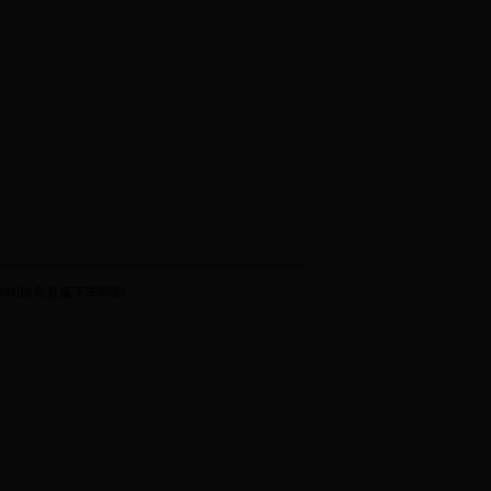
路, 660路皂君庙下车即到