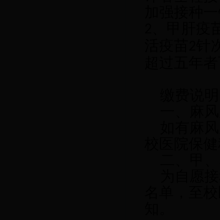
加强接种一
、甲肝疫
2
活疫苗
针
2
超过五年者
缴费说明
一、麻风
如有麻风
校医院保健
二、甲、
为自愿接
名单，至校
知。