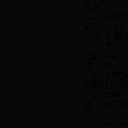
填好。
、体检
2
证良好睡眠
、体检
3
、数字
4
X
扣的内衣，
果。孕妇禁
、如您
5
好防范措施
、体检
6
科，以便校
导。
中央财经大学