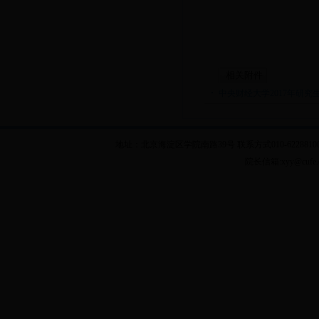
相关附件
中央财经大学2017年研究生
地址：北京海淀区学院南路39号 联系方式010-62288100 乘车
院长信箱:xyy@cuf