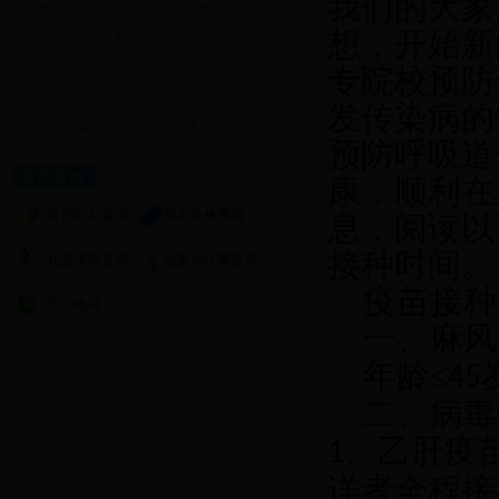
我们的大家
转发：北京市医药分开综合改革政...
想，开始新
转发：北京市人民政府关于印发《...
校医院关于开展北京大学人民医院...
专院校预防
校医院寒假期间领取住院支票时间
发传染病的
关于2016级同学接种乙肝疫苗...
预防呼吸道
常用查询
康，顺利在
常用药品查询
药品价格查询
息，阅读以
接种时间。
化验项目查询
检查治疗费查询
疫苗接种
部门电话
一、麻风
年龄≤
45
二、病毒
、乙肝疫
1
详者全程接