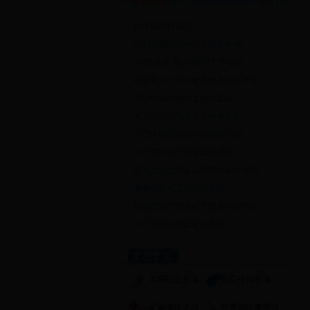
最新公告
校医院招聘信息
2013年校医院招聘人员基本信...
“灿烂青春 凝美瞬间”大学生摄...
校医院关于举办健康体检咨询答疑...
2013年全校教职工体检通知
关于为2013年北京市外来务工...
2013年校医院沙河校区医疗报...
关于预防流行性感冒的通知
关于北京大学第三医院联合中央财...
保健科常规工作时间安排
校医院关于建立母子健康档案的公...
关于接种流感疫苗的通知
常用查询
常用药品查询
药品价格查询
化验项目查询
检查治疗费查询