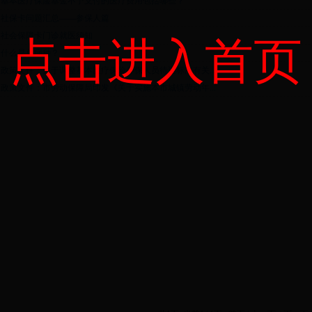
基本医疗保险基金不予支付的医疗费用包括哪些？
社保卡问题汇总——参保人篇
社会保障卡门诊就医须知
点击进入首页
什么是单病种？
政策文件：关于调整基本医疗保险参保人员待遇标准有关...
政策文件：市劳动保障局印发《关于实施本市城镇劳动年...