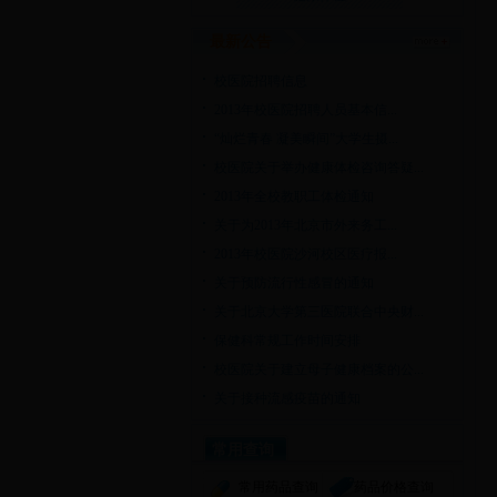
最新公告
校医院招聘信息
2013年校医院招聘人员基本信...
“灿烂青春 凝美瞬间”大学生摄...
校医院关于举办健康体检咨询答疑...
2013年全校教职工体检通知
关于为2013年北京市外来务工...
2013年校医院沙河校区医疗报...
关于预防流行性感冒的通知
关于北京大学第三医院联合中央财...
保健科常规工作时间安排
校医院关于建立母子健康档案的公...
关于接种流感疫苗的通知
常用查询
常用药品查询
药品价格查询