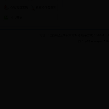
化验项目查询
检查治疗费查询
部门电话
地址：北京海淀区学院南路39号 联系方式010-62288100 乘车
院长信箱:xiaoyiyuan