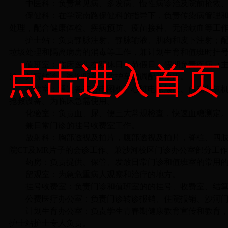
中医科：
负责常见病、多发病、慢性病诊治及院前抢救
保健科：
在学院南路保健科的指导下，负责传染病管理
处理，配合健康体检、疾病预防、疫苗接种、无偿献血等工
护士站：
负责静脉注射、静脉输液、肌肉和皮下注射；
垃圾处理和隔离病房的消毒等工作，兼计划生育和值班时挂
值班室：
临床医生在双休日、节假日、假期负责疾病（
点击进入首页
治、外院转诊、咨询服务。救护车的调配和使用。
抢救室：
通过备有心电图机、心脏电除颤仪、自动制氧
抢救设备。为临床急需使用。
化验室：
负责血、尿、便三大常规检查，快速血糖测定
兼日常门诊的挂号收费室工作。
放射科：
胸部透视及拍片，腹部透视及拍片，脊柱、四
院
CT
及
MR
片子的会诊工作。兼沙河校区门诊办公室部分工
药房：
负责提供、保管、发放日常门诊和值班室的常用
留观室：
为急危重病人观察和治疗的地方。
挂号收费室：
负责门诊和值班室的的挂号、收费室、结
公费医疗办公室：
负责门诊转诊报销、住院报销、沙河
计划生育办公室：
负责学生青春期健康教育宣传和教育
护士站护士专人负责。