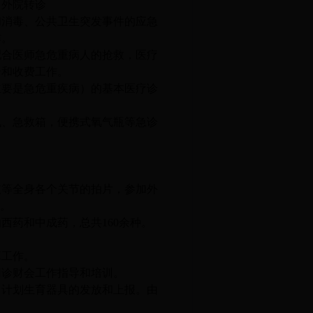
、外院转诊
和消毒、公共卫生突发事件的应急
作。
配合医师急危重病人的抢救，医疗
号和收费工作。
主要是急危重疾病）的基本医疗诊
机、急救箱，便携式氧气瓶等急诊
。
肢等全身各个关节的拍片，参加外
作。
的西药和中成药，总共
160
余种。
算工作。
门诊财会工作指导和培训。
，计划生育器具的发放和上报。由