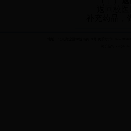
（十）
返
返回校医
补充药品，
地址：北京海淀区学院南路39号 联系方式010-62288100 乘车
院长信箱:xyy@cuf