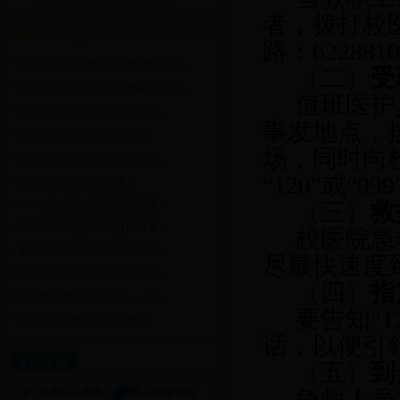
者，拨打校
最新公告
路：622881
校医院关于公费医疗报销调整的通...
（二）
受
关于北京大学国际医院专家到沙河...
值班医护
关于举办2018年北京市优秀防...
事发地点，
校医院会计室寒假值班安排
场，同时向
2018年沙河校区公费医疗报销...
“120”或“9
沙河校区医务室义诊通知
2017级新生接种甲乙肝疫苗通...
（三）
救
2017级新生接种甲乙肝疫苗通...
校医院急
关于2017级本科生和研究生办...
尽最快速度
校医院关于2017级本科生推迟...
（四）
指
2017级研究生新生必读——校...
要告知“
沙河校区公费医疗停报通知
话，以便引领
常用查询
（五）
到
常用药品查询
药品价格查询
急救人员