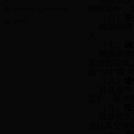
根据病种、
化验项目查询
检查治疗费查询
（六）
安
部门电话
根据病情
人。
（七）
确
根据病情
送校医院或
由“120”或
（八）
途
转送途中
监护，最大
（九）
抵
抵达校医
员认真交接