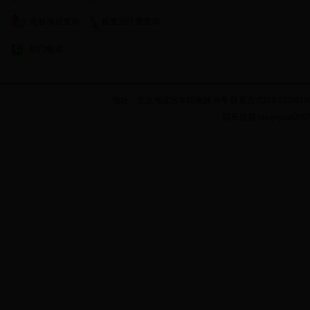
化验项目查询
检查治疗费查询
部门电话
地址：北京海淀区学院南路39号 联系方式010-62288100 乘车
院长信箱:xiaoyiyuan