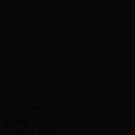
最新公告
校医院招聘信息
2013年校医院招聘人员基本信...
“灿烂青春 凝美瞬间”大学生摄...
校医院关于举办健康体检咨询答疑...
2013年全校教职工体检通知
关于为2013年北京市外来务工...
2013年校医院沙河校区医疗报...
关于预防流行性感冒的通知
关于北京大学第三医院联合中央财...
保健科常规工作时间安排
校医院关于建立母子健康档案的公...
关于接种流感疫苗的通知
常用查询
常用药品查询
药品价格查询