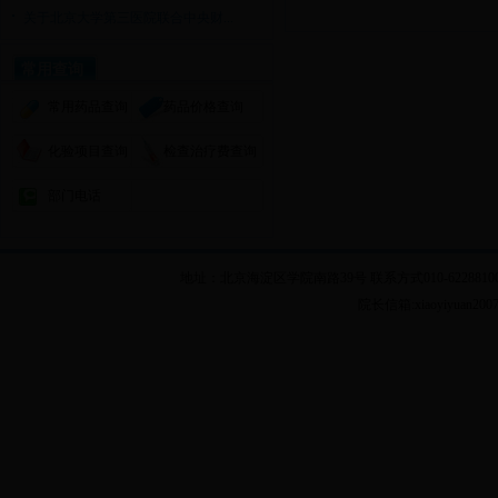
关于北京大学第三医院联合中央财...
常用查询
常用药品查询
药品价格查询
化验项目查询
检查治疗费查询
部门电话
地址：北京海淀区学院南路39号 联系方式010-62288100 乘车
院长信箱:xiaoyiyuan