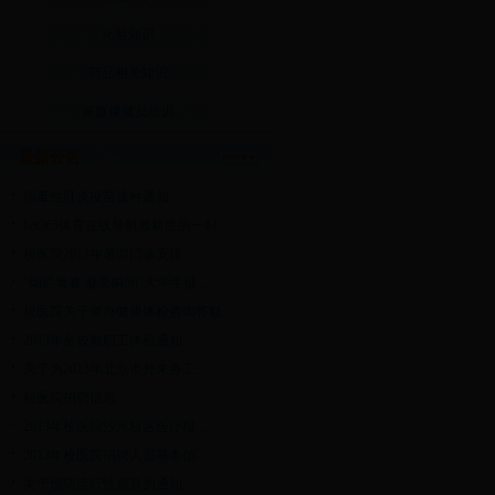
化验知识
药品相关知识
家庭保健员培训
最新公告
病毒性肝炎疫苗接种通知
bet365体育在线导航致新生的一封...
校医院2013年暑假门诊安排
“灿烂青春 凝美瞬间”大学生摄...
校医院关于举办健康体检咨询答疑...
2013年全校教职工体检通知
关于为2013年北京市外来务工...
校医院招聘信息
2013年校医院沙河校区医疗报...
2013年校医院招聘人员基本信...
关于预防流行性感冒的通知