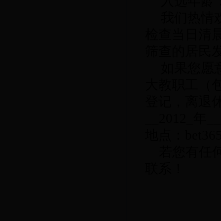
入选年龄
我们热情
检查当日清
筛查的居民
如果您愿
大教职工（
登记，离退
__2012_
年
__
地点：bet
若您有任
联系！