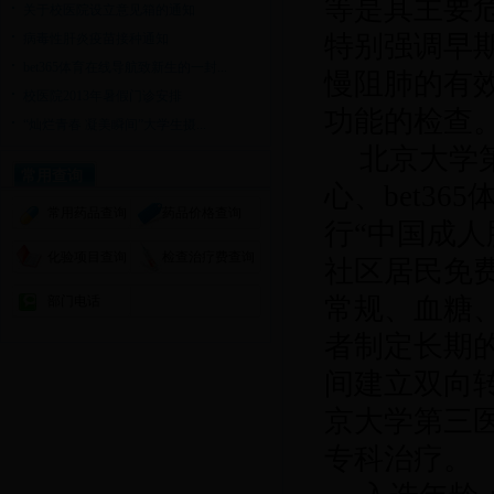
等是其主要
关于校医院设立意见箱的通知
特别强调早
病毒性肝炎疫苗接种通知
bet365体育在线导航致新生的一封...
慢阻肺的有
校医院2013年暑假门诊安排
功能的检查
“灿烂青春 凝美瞬间”大学生摄...
北京大学
常用查询
心、bet3
常用药品查询
药品价格查询
行
“中国成人
化验项目查询
检查治疗费查询
社区居民免
常规、血糖
部门电话
者制定长期
间建立双向
京大学第三医
专科治疗。