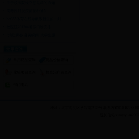
关于校医院设立意见箱的通知
病毒性肝炎疫苗接种通知
bet365体育在线导航致新生的一封...
校医院2013年暑假门诊安排
“灿烂青春 凝美瞬间”大学生摄...
常用查询
常用药品查询
药品价格查询
化验项目查询
检查治疗费查询
部门电话
地址：北京海淀区学院南路39号 联系方式010-62288100 乘车
院长信箱:xiaoyiyuan